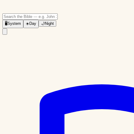
🖥
System
☀️
Day
🌙
Night