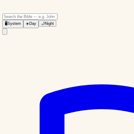
🖥
System
☀️
Day
🌙
Night