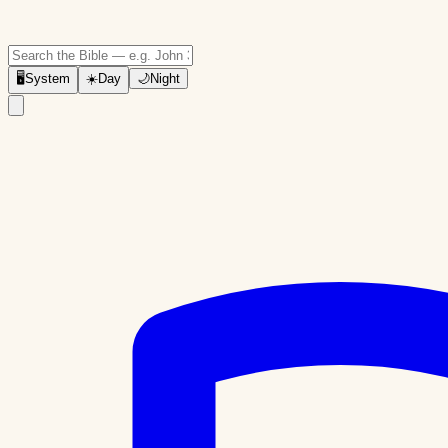
🖥
System
☀️
Day
🌙
Night