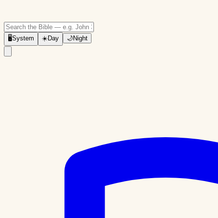
🖥
System
☀️
Day
🌙
Night