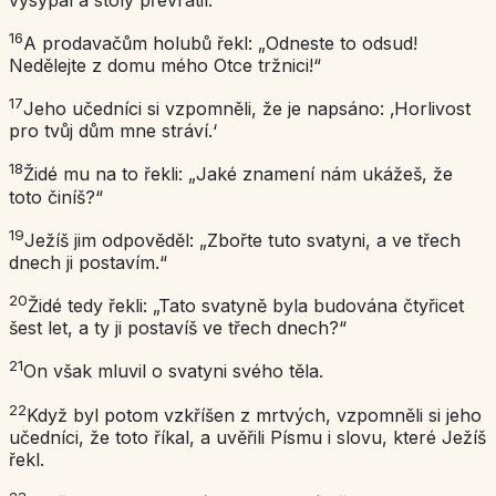
16
A prodavačům holubů řekl: „Odneste to odsud!
Nedělejte z domu mého Otce tržnici!“
17
Jeho učedníci si vzpomněli, že je napsáno: ‚Horlivost
pro tvůj dům mne stráví.‘
18
Židé mu na to řekli: „Jaké znamení nám ukážeš, že
toto činíš?“
19
Ježíš jim odpověděl: „Zbořte tuto svatyni, a ve třech
dnech ji postavím.“
20
Židé tedy řekli: „Tato svatyně byla budována čtyřicet
šest let, a ty ji postavíš ve třech dnech?“
21
On však mluvil o svatyni svého těla.
22
Když byl potom vzkříšen z mrtvých, vzpomněli si jeho
učedníci, že toto říkal, a uvěřili Písmu i slovu, které Ježíš
řekl.