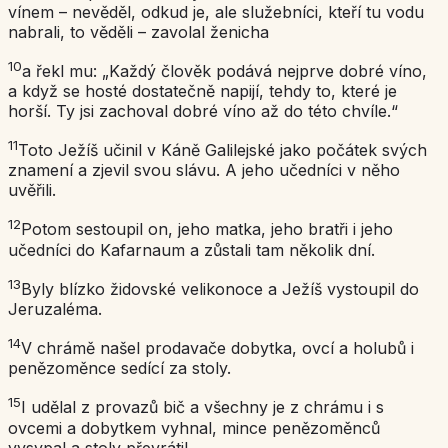
vínem – nevěděl, odkud je, ale služebníci, kteří tu vodu
nabrali, to věděli – zavolal ženicha
10
a řekl mu: „Každý člověk podává nejprve dobré víno,
a když se hosté dostatečně napijí, tehdy to, které je
horší. Ty jsi zachoval dobré víno až do této chvíle.“
11
Toto Ježíš učinil v Káně Galilejské jako počátek svých
znamení a zjevil svou slávu. A jeho učedníci v něho
uvěřili.
12
Potom sestoupil on, jeho matka, jeho bratři i jeho
učedníci do Kafarnaum a zůstali tam několik dní.
13
Byly blízko židovské velikonoce a Ježíš vystoupil do
Jeruzaléma.
14
V chrámě našel prodavače dobytka, ovcí a holubů i
penězoměnce sedící za stoly.
15
I udělal z provazů bič a všechny je z chrámu i s
ovcemi a dobytkem vyhnal, mince penězoměnců
vysypal a stoly převrátil.