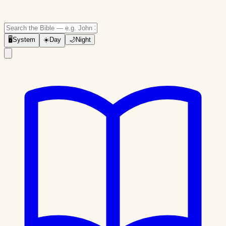
🖥
System
☀️
Day
🌙
Night