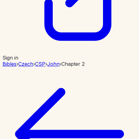
Sign in
Bibles
›
Czech
›
CSP
›
John
›
Chapter 2