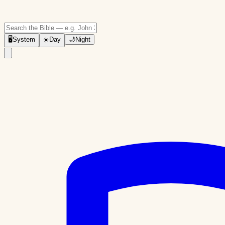
🖥
System
☀️
Day
🌙
Night