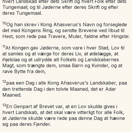
hvert Landskab efter dets Skrift og hvert Folk efter dets
Tungemaal; og til Jøderne efter deres Skrift og efter
deres Tungemaal.
10
Og han skrev i Kong Ahasverus's Navn og forseglede
det med Kongens Ring, og sendte Brevene ved Ilbud til
Hest, som rede paa Travere, Muler, faldne efter Hingste:
11
At Kongen gav Jøderne, som vare i hver Stad, Lov til
at samles og at værge for deres Liv, at ødelægge, at
ihjelslaa og at udrydde alt Folkets og Landskabernes
Magt, som trængte dem, smaa Børn og Kvinder, og at
røve Bytte fra dem,
12
paa een Dag i alle Kong Ahasverus's Landskaber, paa
den trettende Dag i den tolvte Maaned, det er Adar
Maaned.
13
En Genpart af Brevet var, at en Lov skulde gives i
hvert Landskab, at det skal være vitterligt for alle Folk,
at Jøderne skulde være rede paa denne Dag at hævne
sig paa deres Fjender.