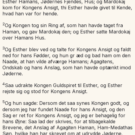
Esther Hamans, Jødernes Fjendes, Hus; og Mardokaj
kom for Kongens Ansigt, thi Esther havde givet til Kende,
hvad han var for hende.
2
Og Kongen tog sin Ring af, som han havde taget fra
Haman, og gav Mardokaj den; og Esther satte Mardokaj
over Hamans Hus.
3
Og Esther blev ved og talte for Kongens Ansigt og faldt
ned for hans Fødder, og hun gr æd og bad ham om den
Naade, at han vilde afværge Hamans; Agagitens,
Ondskab og hans Anslag, som han havde optænkt imod
Jøderne.
4
Saa udrakte Kongen Guldspiret til Esther, og Esther
rejste sig og stod for Kongens Ansigt.
5
Og hun sagde: Dersom det saa synes Kongen godt, og
dersom jeg har fundet Naade for hans Ansigt, og den
Sag er ret for Kongens Ansigt, og jeg er behagelig for
hans Øjne: Saa lad der skrives, for at tilbagekalde
Brevene, det Anslag af Agagiten Haman, Ham-Medathas
Søn, hvilke han har skrevet om at udrydde Jøderne,