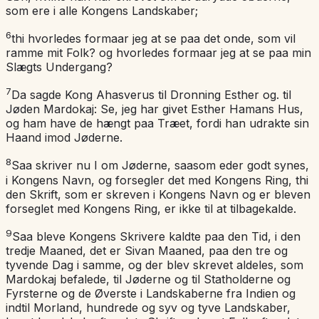
som ere i alle Kongens Landskaber;
6
thi hvorledes formaar jeg at se paa det onde, som vil
ramme mit Folk? og hvorledes formaar jeg at se paa min
Slægts Undergang?
7
Da sagde Kong Ahasverus til Dronning Esther og. til
Jøden Mardokaj: Se, jeg har givet Esther Hamans Hus,
og ham have de hængt paa Træet, fordi han udrakte sin
Haand imod Jøderne.
8
Saa skriver nu I om Jøderne, saasom eder godt synes,
i Kongens Navn, og forsegler det med Kongens Ring, thi
den Skrift, som er skreven i Kongens Navn og er bleven
forseglet med Kongens Ring, er ikke til at tilbagekalde.
9
Saa bleve Kongens Skrivere kaldte paa den Tid, i den
tredje Maaned, det er Sivan Maaned, paa den tre og
tyvende Dag i samme, og der blev skrevet aldeles, som
Mardokaj befalede, til Jøderne og til Statholderne og
Fyrsterne og de Øverste i Landskaberne fra Indien og
indtil Morland, hundrede og syv og tyve Landskaber,