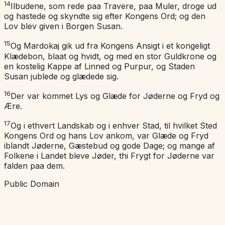
14
Ilbudene, som rede paa Travere, paa Muler, droge ud
og hastede og skyndte sig efter Kongens Ord; og den
Lov blev given i Borgen Susan.
15
Og Mardokaj gik ud fra Kongens Ansigt i et kongeligt
Klædebon, blaat og hvidt, og med en stor Guldkrone og
en kostelig Kappe af Linned og Purpur, og Staden
Susan jublede og glædede sig.
16
Der var kommet Lys og Glæde for Jøderne og Fryd og
Ære.
17
Og i ethvert Landskab og i enhver Stad, til hvilket Sted
Kongens Ord og hans Lov ankom, var Glæde og Fryd
iblandt Jøderne, Gæstebud og gode Dage; og mange af
Folkene i Landet bleve Jøder, thi Frygt for Jøderne var
falden paa dem.
Public Domain