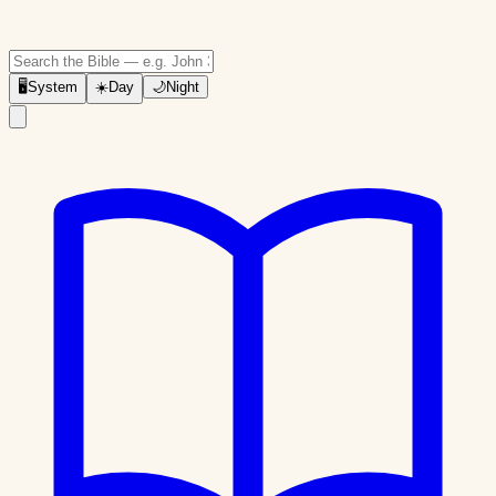
🖥
System
☀️
Day
🌙
Night