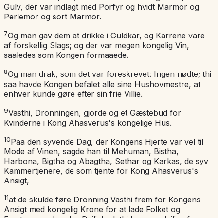
Gulv, der var indlagt med Porfyr og hvidt Marmor og
Perlemor og sort Marmor.
7
Og man gav dem at drikke i Guldkar, og Karrene vare
af forskellig Slags; og der var megen kongelig Vin,
saaledes som Kongen formaaede.
8
Og man drak, som det var foreskrevet: Ingen nødte; thi
saa havde Kongen befalet alle sine Hushovmestre, at
enhver kunde gøre efter sin frie Villie.
9
Vasthi, Dronningen, gjorde og et Gæstebud for
Kvinderne i Kong Ahasverus's kongelige Hus.
10
Paa den syvende Dag, der Kongens Hjerte var vel til
Mode af Vinen, sagde han til Mehuman, Bistha,
Harbona, Bigtha og Abagtha, Sethar og Karkas, de syv
Kammertjenere, de som tjente for Kong Ahasverus's
Ansigt,
11
at de skulde føre Dronning Vasthi frem for Kongens
Ansigt med kongelig Krone for at lade Folket og