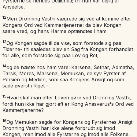
Fyrsterne se hendes Dejlighed; thi hun var dejlig af
Anseelse.
12
Men Dronning Vasthi vægrede sig ved at komme efter
Kongens Ord ved Kammertjenerne; da blev Kongen
saare vred, og hans Harme optændtes i ham.
13
Og Kongen sagde til de vise, som forstode sig paa
Tiderne- thi saaledes blev en Sag fra Kongen forhandlet
for alle, som forstode sig paa Lov og Ret;
14
og de næste hos ham vare: Karsena, Sethar, Admatha,
Tarsis, Meres, Marsena, Memukan, de syv Fyrster af
Persien og Medien, som saa Kongens Ansigt og som
sade øverst i Riget -.
15
Hvad skal man efter Loven gøre ved Dronning Vasthi,
fordi hun ikke har gjort eft er Kong Ahasverus's Ord ved
Kammertjenerne?
16
Og Memukan sagde for Kongens og Fyrsternes Ansigt:
Dronning Vasthi har ikke alene forbrudt sig imod
Kongen, men imod alle Fyrsterne og imod alle Folkene,