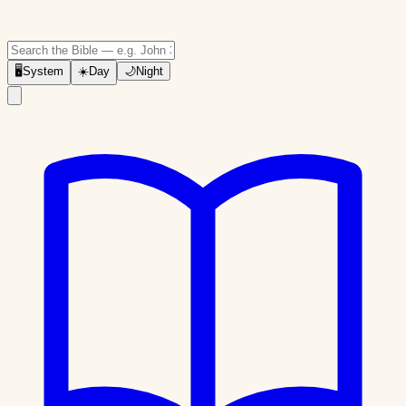
🖥
System
☀️
Day
🌙
Night