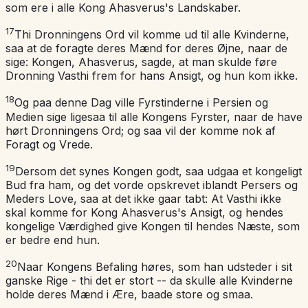
som ere i alle Kong Ahasverus's Landskaber.
17
Thi Dronningens Ord vil komme ud til alle Kvinderne,
saa at de foragte deres Mænd for deres Øjne, naar de
sige: Kongen, Ahasverus, sagde, at man skulde føre
Dronning Vasthi frem for hans Ansigt, og hun kom ikke.
18
Og paa denne Dag ville Fyrstinderne i Persien og
Medien sige ligesaa til alle Kongens Fyrster, naar de have
hørt Dronningens Ord; og saa vil der komme nok af
Foragt og Vrede.
19
Dersom det synes Kongen godt, saa udgaa et kongeligt
Bud fra ham, og det vorde opskrevet iblandt Persers og
Meders Love, saa at det ikke gaar tabt: At Vasthi ikke
skal komme for Kong Ahasverus's Ansigt, og hendes
kongelige Værdighed give Kongen til hendes Næste, som
er bedre end hun.
20
Naar Kongens Befaling høres, som han udsteder i sit
ganske Rige - thi det er stort -- da skulle alle Kvinderne
holde deres Mænd i Ære, baade store og smaa.