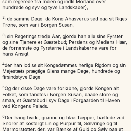
som regerede fra Indien og indtil Morland over
hundrede og syv og tyve Landskaber),
2
i de samme Dage, da Kong Ahasverus sad paa sit Riges
Trone, som var i Borgen Susan,
3
i sin Regerings tredje Aar, gjorde han alle sine Fyrster
og sine Tjenere et Gæstebud; Persiens og Mediens Hær,
de fornemste og Fyrsterne i Landskaberne vare for
hans Ansigt,
4
der han lod se sit Kongedømmes herlige Rigdom og sin
Majestæts prægtige Glans mange Dage, hundrede og
firsindstyve Dage.
5
Og der disse Dage vare forløbne, gjorde Kongen alt
Folket, som fandtes i Borgen Susan, baade store og
smaa, et Gæstebud i syv Dage i Forgaarden til Haven
ved Kongens Palads.
6
Der hang hvide, grønne og blaa Tæpper, hæftede ved
Snorer af kosteligt Lin og Purpur til, Sølvringe og til
Marmorstøtter; der, var Bænke af Guld og Sølv paa et