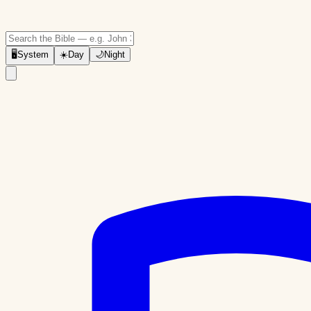
🖥
System
☀️
Day
🌙
Night