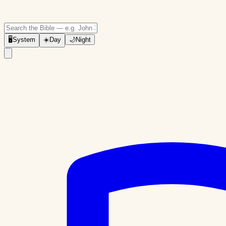
🖥
System
☀️
Day
🌙
Night