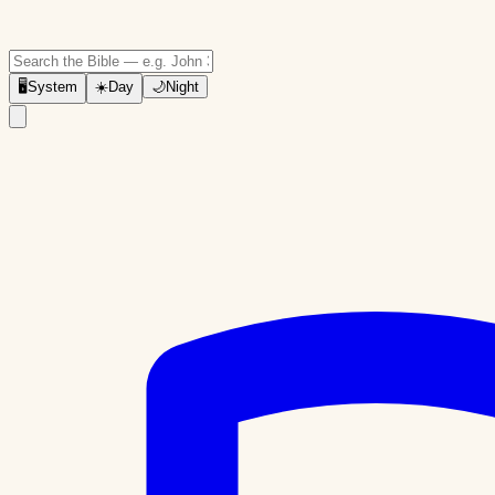
🖥
System
☀️
Day
🌙
Night