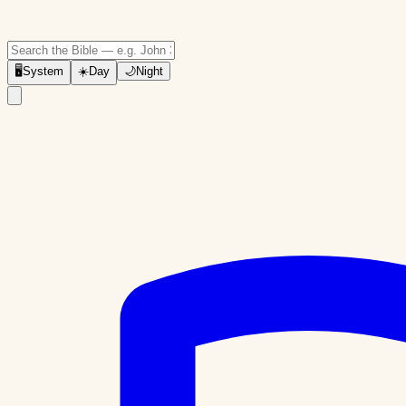
🖥
System
☀️
Day
🌙
Night