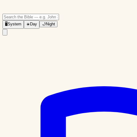
🖥
System
☀️
Day
🌙
Night