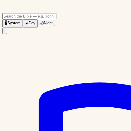
🖥
System
☀️
Day
🌙
Night