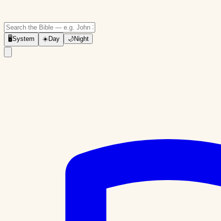
🖥
System
☀️
Day
🌙
Night