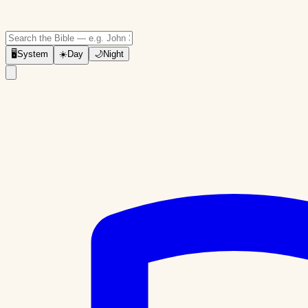
🖥
System
☀️
Day
🌙
Night