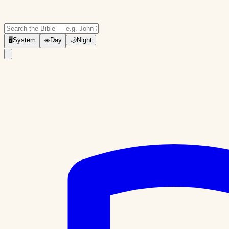
🖥
System
☀️
Day
🌙
Night