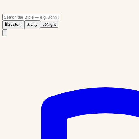
🖥
System
☀️
Day
🌙
Night