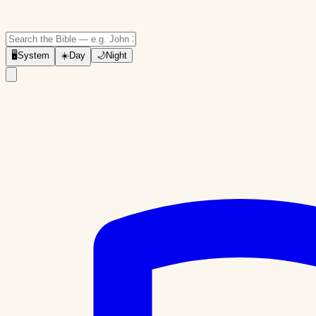
🖥
System
☀️
Day
🌙
Night