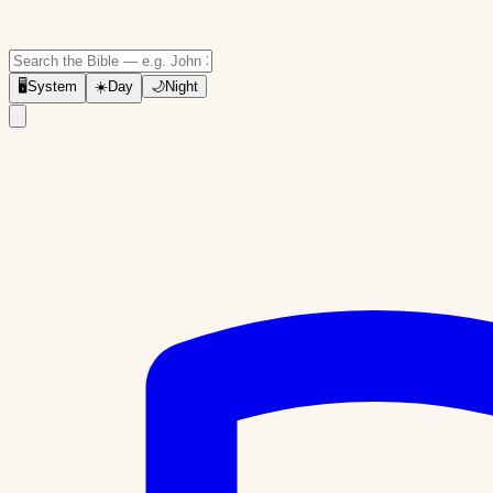
🖥
System
☀️
Day
🌙
Night