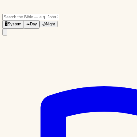
🖥
System
☀️
Day
🌙
Night