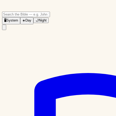
🖥
System
☀️
Day
🌙
Night