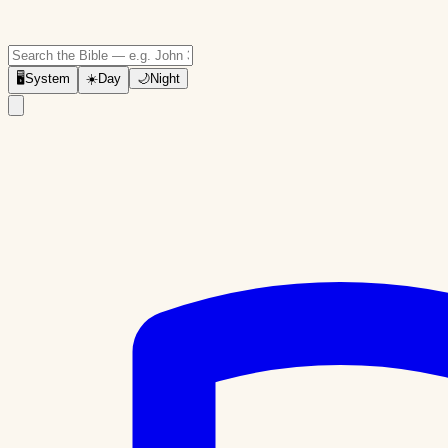
🖥
System
☀️
Day
🌙
Night