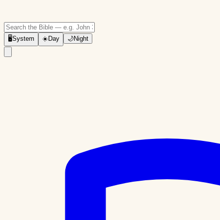
🖥
System
☀️
Day
🌙
Night